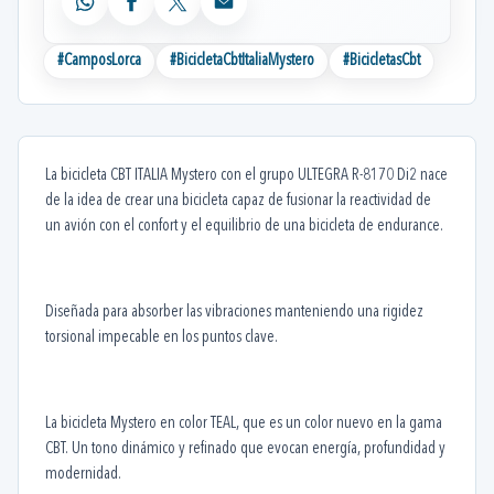
WhatsApp
Facebook
X
Email
#
CamposLorca
#
BicicletaCbtItaliaMystero
#
BicicletasCbt
La bicicleta CBT ITALIA Mystero con el grupo ULTEGRA R-8170 Di2 nace
de la idea de crear una bicicleta capaz de fusionar la reactividad de
un avión con el confort y el equilibrio de una bicicleta de endurance.
Diseñada para absorber las vibraciones manteniendo una rigidez
torsional impecable en los puntos clave.
La bicicleta Mystero en color TEAL, que es un color nuevo en la gama
CBT. Un tono dinámico y refinado que evocan energía, profundidad y
modernidad.