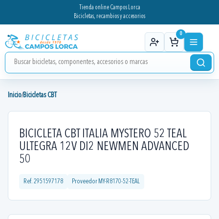
Tienda online Campos Lorca
Bicicletas, recambios y accesorios
0
Inicio
Bicicletas CBT
/
BICICLETA CBT ITALIA MYSTERO 52 TEAL
ULTEGRA 12V DI2 NEWMEN ADVANCED
50
Ref.
2951597178
Proveedor
MY-R8170-52-TEAL