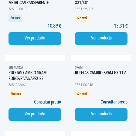
METALICA/TRANSPARENTE
XX1/X01
76513880100
7651226107
En stock
Sin stock
10,89 €
13,31 €
Ver producto
Ver producto
SIN MARCA
SRAM
RULETAS CAMBIO SRAM
RULETAS CAMBIO SRAM GX 11V
FORCE/RIVAL/APEX 22
7651086663
7651302048
Sin stock
Sin stock
Consultar precio
Consultar precio
Ver producto
Ver producto