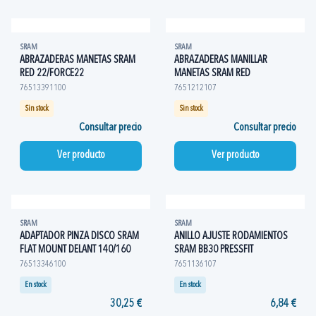
SRAM
SRAM
ABRAZADERAS MANETAS SRAM
ABRAZADERAS MANILLAR
RED 22/FORCE22
MANETAS SRAM RED
76513391100
7651212107
Sin stock
Sin stock
Consultar precio
Consultar precio
Ver producto
Ver producto
SRAM
SRAM
ADAPTADOR PINZA DISCO SRAM
ANILLO AJUSTE RODAMIENTOS
FLAT MOUNT DELANT 140/160
SRAM BB30 PRESSFIT
76513346100
7651136107
En stock
En stock
30,25 €
6,84 €