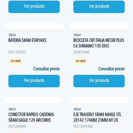
Ver producto
Ver producto
SRAM
SRAM
BATERIA SRAM ETAP/AXS
BICICLETA CBT ITALIA NECER PLUS
56 SHIMANO 105 DISC
7651123707
765877448
Sin stock
Sin stock
Consultar precio
Consultar precio
Ver producto
Ver producto
SRAM
SRAM
CONECTOR RAPIDO CADENAS
EJE TRASERO SRAM MAXLE STL
SRAM EAGLE 12V ARCOIRIS
2X142 174MM 20MM M12X
7651259048
76515319100