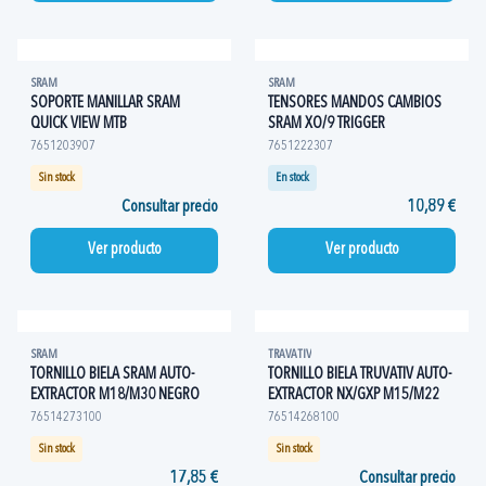
SRAM
SRAM
SOPORTE MANILLAR SRAM
TENSORES MANDOS CAMBIOS
QUICK VIEW MTB
SRAM XO/9 TRIGGER
7651203907
7651222307
Sin stock
En stock
Consultar precio
10,89 €
Ver producto
Ver producto
SRAM
TRAVATIV
TORNILLO BIELA SRAM AUTO-
TORNILLO BIELA TRUVATIV AUTO-
EXTRACTOR M18/M30 NEGRO
EXTRACTOR NX/GXP M15/M22
76514273100
76514268100
Sin stock
Sin stock
17,85 €
Consultar precio