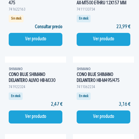
475
AX-MT500 E-THRU 12X157 MM
741622163
7411133734
Sin stock
En stock
Consultar precio
23,99 €
Ver producto
Ver producto
SHIMANO
SHIMANO
CONO BUJE SHIMANO
CONO BUJE SHIMANO
DELANTERO ALIVIO HB-M330
DELANTERO HB-M495/475
741922324
7411062234
En stock
En stock
2,47 €
3,16 €
Ver producto
Ver producto