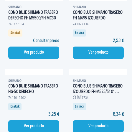
SHIMANO
SHIMANO
CONO BUJE SHIMANO TRASERO
CONO BUJE SHIMANO TRASERO
DERECHO FH-M5500/FH-MC30
FH-M495 IZQUIERDO
741777134
741877134
Sin stock
En stock
Consultar precio
2,53 €
Ver producto
Ver producto
SHIMANO
SHIMANO
CONO BUJE SHIMANO TRASERO
CONO BUJE SHIMANO TRASERO
HG-50 DERECHO
IZQUIERDO FH-M525/5101
C/GUA
7411013402
741844734
En stock
En stock
3,25 €
8,34 €
Ver producto
Ver producto