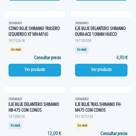
SHIMANO
SHIMANO
CONO BUJE SHIMANO TRASERO
EJE BUJE DELANTERO SHIMANO
IZQUIERDO XT WH-M765
DURA-ACE 108MM HUECO
741752634
741100324
Sin stock
En stock
Consultar precio
6,90 €
Ver producto
Ver producto
SHIMANO
SHIMANO
EJE BUJE DELANTERO SHIMANO
EJE BUJE TRAS.SHIMANO FH-
HB-475 CON CONOS
M475 CON CONOS
741398034
7411073134
En stock
Sin stock
12,00 €
Consultar precio