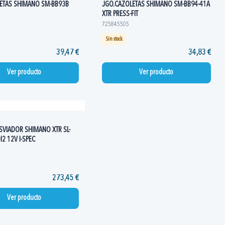
ETAS SHIMANO SM-BB93B
JGO.CAZOLETAS SHIMANO SM-BB94-41A
XTR PRESS-FIT
725845505
Sin stock
39,47 €
34,83 €
Ver producto
Ver producto
VIADOR SHIMANO XTR SL-
I2 12V I-SPEC
273,45 €
Ver producto