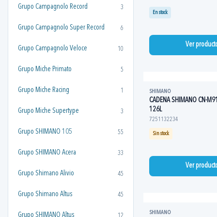
Grupo Campagnolo Record
3
En stock
Grupo Campagnolo Super Record
6
Ver product
Grupo Campagnolo Veloce
10
Grupo Miche Primato
5
Grupo Miche Racing
1
SHIMANO
CADENA SHIMANO CN-M91
126L
Grupo Miche Supertype
3
7251132234
Grupo SHIMANO 105
55
Sin stock
Grupo SHIMANO Acera
33
Ver product
Grupo Shimano Alivio
45
Grupo Shimano Altus
45
SHIMANO
Grupo SHIMANO Altus
12