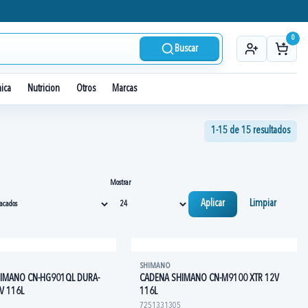
0
Buscar
nica
Nutricion
Otros
Marcas
1-15 de 15 resultados
Mostrar
Aplicar
Limpiar
SHIMANO
IMANO CN-HG901QL DURA-
CADENA SHIMANO CN-M9100 XTR 12V
V 116L
116L
7251331305