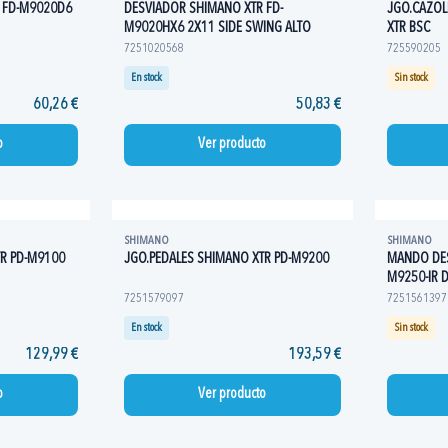
 FD-M9020D6
DESVIADOR SHIMANO XTR FD-
JGO.CAZOL
M9020HX6 2X11 SIDE SWING ALTO
XTR BSC
7251020568
725590205
En stock
Sin stock
60,26 €
50,83 €
o
Ver producto
SHIMANO
SHIMANO
TR PD-M9100
JGO.PEDALES SHIMANO XTR PD-M9200
MANDO DES
M9250-IR D
7251579097
7251561397
En stock
Sin stock
129,99 €
193,59 €
o
Ver producto