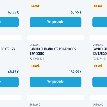
Sin stock
Sin stock
63,95 €
63,95 €
o
Ver producto
SHIMANO
SHIMANO
00 XTR 12V
CAMBIO SHIMANO XTR RD-M9100GS
CAMBIO SH
12V CORTO
12V LARGO
7251028834
7251074434
Sin stock
Sin stock
48,45 €
184,99 €
o
Ver producto
SHIMANO
SHIMANO