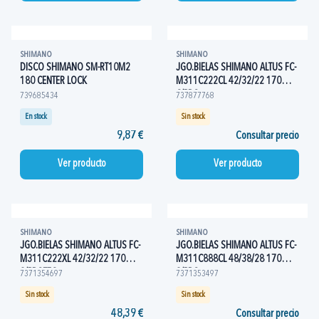
SHIMANO
SHIMANO
DISCO SHIMANO SM-RT10M2
JGO.BIELAS SHIMANO ALTUS FC-
180 CENTER LOCK
M311C222CL 42/32/22 170
C/PRO
739685434
737877768
En stock
Sin stock
9,87 €
Consultar precio
Ver producto
Ver producto
SHIMANO
SHIMANO
JGO.BIELAS SHIMANO ALTUS FC-
JGO.BIELAS SHIMANO ALTUS FC-
M311C222XL 42/32/22 170
M311C888CL 48/38/28 170
S/PROTEC
S/PRO
7371354697
7371353497
Sin stock
Sin stock
48,39 €
Consultar precio