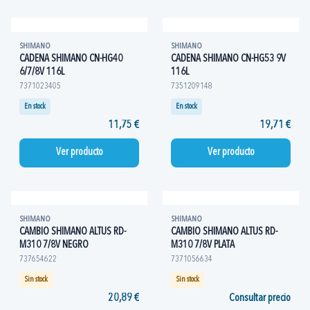
SHIMANO
SHIMANO
CADENA SHIMANO CN-HG40
CADENA SHIMANO CN-HG53 9V
6/7/8V 116L
116L
7371023405
7351209148
En stock
En stock
11,75 €
19,71 €
Ver producto
Ver producto
SHIMANO
SHIMANO
CAMBIO SHIMANO ALTUS RD-
CAMBIO SHIMANO ALTUS RD-
M310 7/8V NEGRO
M310 7/8V PLATA
737654622
7371056634
Sin stock
Sin stock
20,89 €
Consultar precio