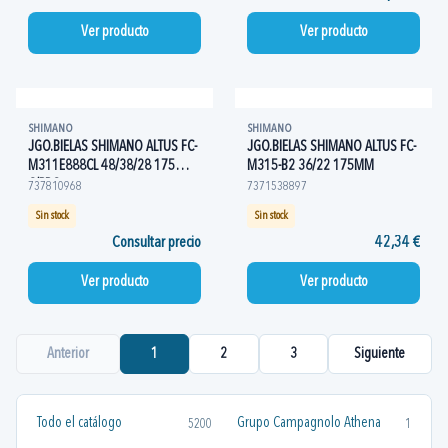
Ver producto
Ver producto
SHIMANO
SHIMANO
JGO.BIELAS SHIMANO ALTUS FC-
JGO.BIELAS SHIMANO ALTUS FC-
M311E888CL 48/38/28 175
M315-B2 36/22 175MM
C/PRO
737810968
7371538897
Sin stock
Sin stock
Consultar precio
42,34 €
Ver producto
Ver producto
Anterior
1
2
3
Siguiente
Todo el catálogo
Grupo Campagnolo Athena
5200
1