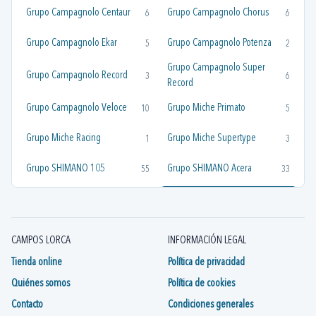
Grupo Campagnolo Centaur
Grupo Campagnolo Chorus
6
6
Grupo Campagnolo Ekar
Grupo Campagnolo Potenza
5
2
Grupo Campagnolo Super
Grupo Campagnolo Record
3
6
Record
Grupo Campagnolo Veloce
Grupo Miche Primato
10
5
Grupo Miche Racing
Grupo Miche Supertype
1
3
Grupo SHIMANO 105
Grupo SHIMANO Acera
55
33
Grupo Shimano Alivio
Grupo Shimano Altus
45
45
Grupo SHIMANO Altus
Grupo SHIMANO Claris
12
12
CAMPOS LORCA
INFORMACIÓN LEGAL
Grupo SHIMANO CUES
Grupo SHIMANO Deore
4
71
Tienda online
Política de privacidad
Quiénes somos
Política de cookies
Grupo SHIMANO Deore Xt
Grupo Shimano Dura-Ace
41
12
Contacto
Condiciones generales
Grupo Shimano Dura-Ace