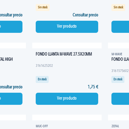
Sin stock
Sin stock
nsultar precio
Consultar precio
o
Ver producto
FONDO LLANTA M-WAVE 27.5X20MM
M-WAVE
AL HIGH
FONDO LLA
3161625202
3161575602
En stock
En stock
nsultar precio
1,75 €
o
Ver producto
MUC-OFF
ZEFAL