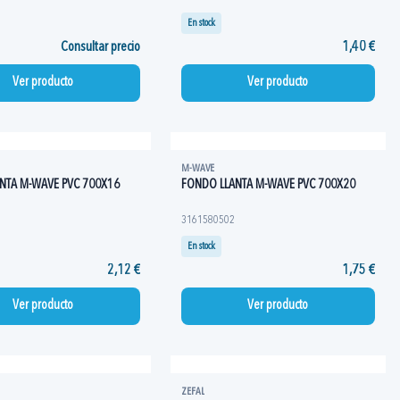
En stock
Consultar precio
1,40 €
Ver producto
Ver producto
M-WAVE
NTA M-WAVE PVC 700X16
FONDO LLANTA M-WAVE PVC 700X20
3161580502
En stock
2,12 €
1,75 €
Ver producto
Ver producto
ZEFAL