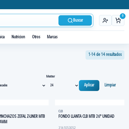
0
Buscar
nica
Nutricion
Otros
Marcas
1-14 de 14 resultados
Mostrar
Aplicar
Limpiar
CLB
PINCHAZOS ZEFAL Z-LINER MTB
FONDO LLANTA CLB MTB 26" UNIDAD
34MM
3161053052