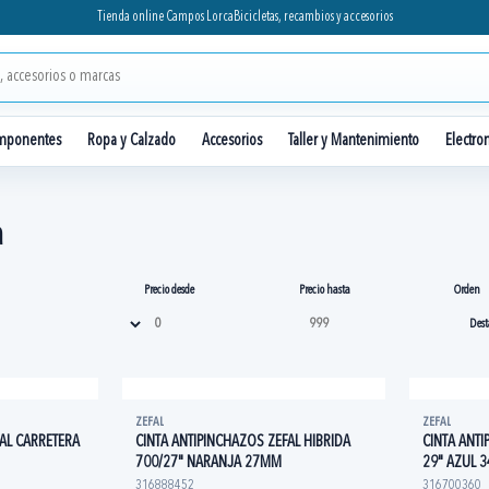
Tienda online Campos Lorca
Bicicletas, recambios y accesorios
mponentes
Ropa y Calzado
Accesorios
Taller y Mantenimiento
Electro
a
Precio desde
Precio hasta
Orden
ZEFAL
ZEFAL
AL CARRETERA
CINTA ANTIPINCHAZOS ZEFAL HIBRIDA
CINTA ANTI
700/27" NARANJA 27MM
29" AZUL 
316888452
316700360