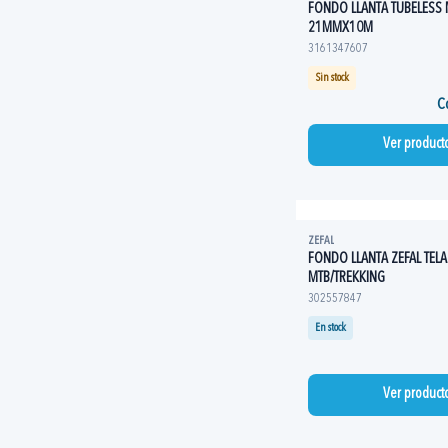
FONDO LLANTA TUBELESS
21MMX10M
3161347607
Sin stock
Co
Ver product
ZEFAL
FONDO LLANTA ZEFAL TEL
MTB/TREKKING
302557847
En stock
Ver product