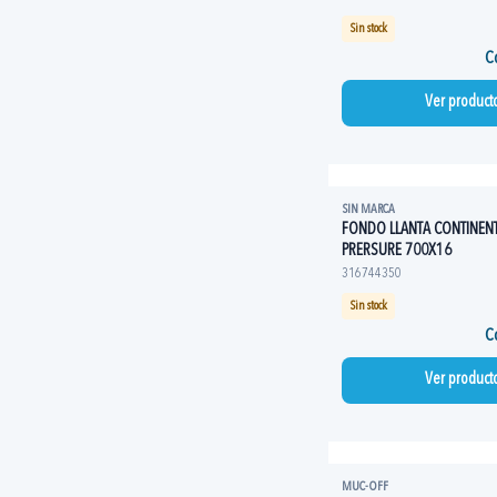
Sin stock
Co
Ver product
SIN MARCA
FONDO LLANTA CONTINENT
PRERSURE 700X16
316744350
Sin stock
Co
Ver product
MUC-OFF