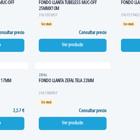
 MUC-OFF
FONDO LLANTA TUBELESS MUC-OFF
FONDO LLA
25MMX10M
3161203007
3161517402
Sin stock
Sin stock
nsultar precio
Consultar precio
o
Ver producto
ZEFAL
A 17MM
FONDO LLANTA ZEFAL TELA 22MM
3161184907
Sin stock
3,57 €
Consultar precio
o
Ver producto