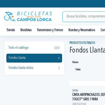
Tienda
Bicicletas
Transmision y Frenos
Ruedas y Neumaticos
Co
PRODUCTOS FILTRADOS
Todo el catálogo
5200
Fondos Llant
Fondos Llanta
6
Marca
Fondos Llanta Velox
5
ZEFAL
CINTA ANTIPINCHAZOS ZEF
700/27" GRIS 19MM
3581022160