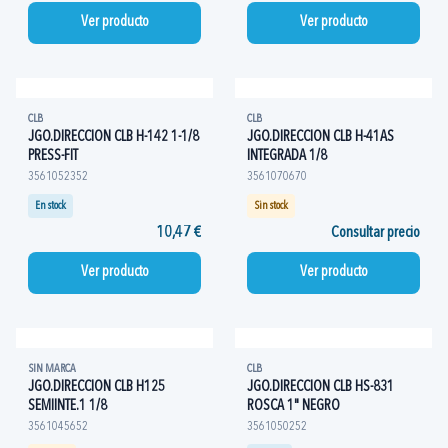
Ver producto
Ver producto
CLB
CLB
JGO.DIRECCION CLB H-142 1-1/8
JGO.DIRECCION CLB H-41AS
PRESS-FIT
INTEGRADA 1/8
3561052352
3561070670
En stock
Sin stock
10,47 €
Consultar precio
Ver producto
Ver producto
SIN MARCA
CLB
JGO.DIRECCION CLB H125
JGO.DIRECCION CLB HS-831
SEMIINTE.1 1/8
ROSCA 1" NEGRO
3561045652
3561050252