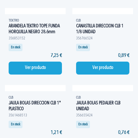
TEKTRO
CLB
ARANDELA TEKTRO TOPE FUNDA
CANASTILLA DIRECCION CLB 1
HORQUILLA NEGRO 28.6mm
1/8 UNIDAD
356853152
356766524
En stock
En stock
7,25 €
0,89 €
Ver producto
Ver producto
CLB
CLB
JAULA BOLAS DIRECCION CLB 1"
JAULA BOLAS PEDALIER CLB
PLASTICO
UNIDAD
3561468513
356655424
En stock
En stock
1,21 €
0,76 €