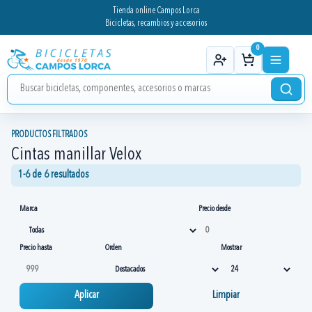
Tienda online Campos Lorca
Bicicletas, recambios y accesorios
0
PRODUCTOS FILTRADOS
Cintas manillar Velox
1-6 de 6 resultados
Marca
Precio desde
Precio hasta
Orden
Mostrar
Aplicar
Limpiar