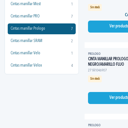
Cintas manillar Most
1
Sin stock
Co
Cintas manillar PRO
7
Ver product
Cintas manillar Prologo
7
Cintas manillar SRAM
2
Cintas manillar Velo
1
PROLOGO
CINTA MANILLAR PROLOG
NEGRO/AMARILLO FLUO
Cintas manillar Velox
4
271A1046907
Sin stock
Ver product
PROLOGO