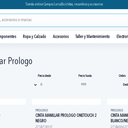
Tienda online Campos Lorca
Bicicletas, recambios y accesorios
mponentes
Ropa y Calzado
Accesorios
Taller y Mantenimiento
Electro
ar Prologo
Precio desde
Precio hasta
Orden
PROLOGO
PROLOGO
O
CINTA MANILLAR PROLOGO ONETOUCH 2
CINTA MAN
NEGRO
BLANCO/N
271A714937
271A606637