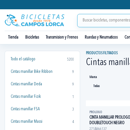
Tienda
Bicicletas
Transmision y Frenos
Ruedas y Neumaticos
Co
PRODUCTOS FILTRADOS
Todo el catálogo
5200
Cintas manill
Cintas manillar Bike Ribbon
9
Marca
Cintas manillar Deda
9
Cintas manillar Fizik
1
Cintas manillar FSA
3
PROLOGO
CINTA MANILLAR PROLOG
Cintas manillar Massi
4
DOUBLETOUCH NEGRO
271A866137