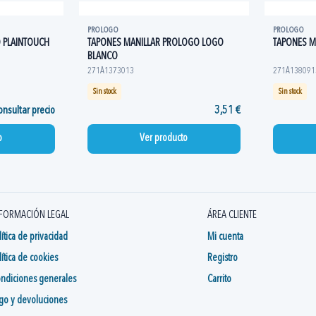
PROLOGO
PROLOGO
 PLAINTOUCH
TAPONES MANILLAR PROLOGO LOGO
TAPONES M
BLANCO
271A1373013
271A138091
Sin stock
Sin stock
nsultar precio
3,51 €
o
Ver producto
FORMACIÓN LEGAL
ÁREA CLIENTE
lítica de privacidad
Mi cuenta
lítica de cookies
Registro
ndiciones generales
Carrito
go y devoluciones