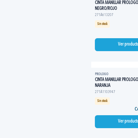
CINTA MANILLAR PROLOG
NEGRO/ROJO
271A613207
Sin stock
Ver product
PROLOGO
CINTA MANILLAR PROLOGO
NARANJA
271A1103947
Sin stock
Co
Ver product