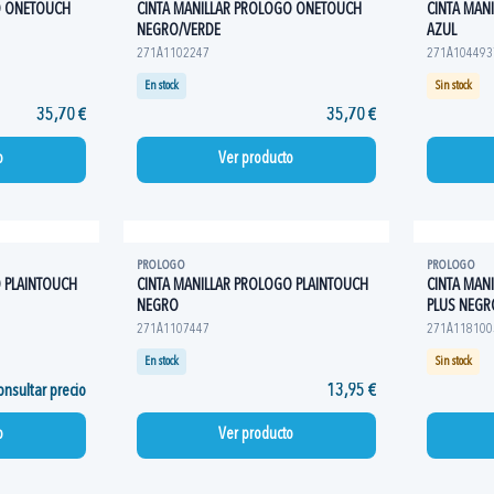
O ONETOUCH
CINTA MANILLAR PROLOGO ONETOUCH
CINTA MAN
NEGRO/VERDE
AZUL
271A1102247
271A104493
En stock
Sin stock
35,70 €
35,70 €
o
Ver producto
PROLOGO
PROLOGO
 PLAINTOUCH
CINTA MANILLAR PROLOGO PLAINTOUCH
CINTA MAN
NEGRO
PLUS NEGR
271A1107447
271A118100
En stock
Sin stock
nsultar precio
13,95 €
o
Ver producto