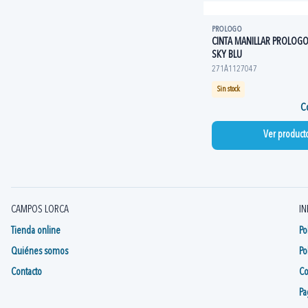
PROLOGO
CINTA MANILLAR PROLOGO
SKY BLU
271A1127047
Sin stock
Co
Ver product
CAMPOS LORCA
IN
Tienda online
Po
Quiénes somos
Po
Contacto
Co
Pa