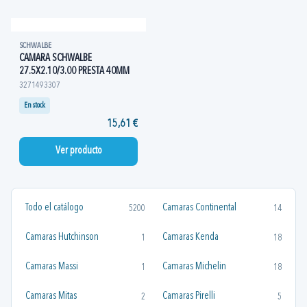
SCHWALBE
CAMARA SCHWALBE
27.5X2.10/3.00 PRESTA 40MM
3271493307
En stock
15,61 €
Ver producto
Todo el catálogo
Camaras Continental
5200
14
Camaras Hutchinson
Camaras Kenda
1
18
Camaras Massi
Camaras Michelin
1
18
Camaras Mitas
Camaras Pirelli
2
5