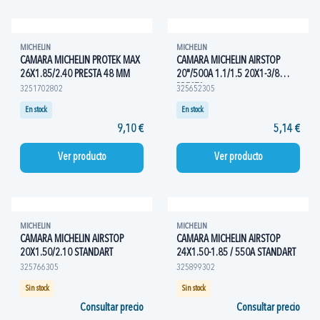
MICHELIN
MICHELIN
CAMARA MICHELIN PROTEK MAX
CAMARA MICHELIN AIRSTOP
26X1.85/2.40 PRESTA 48 MM
20"/500A 1.1/1.5 20X1-3/8
PRESTA
3251702802
325652305
En stock
En stock
9,10 €
5,14 €
Ver producto
Ver producto
MICHELIN
MICHELIN
CAMARA MICHELIN AIRSTOP
CAMARA MICHELIN AIRSTOP
20X1.50/2.10 STANDART
24X1.50-1.85 / 550A STANDART
325766305
325899302
Sin stock
Sin stock
Consultar precio
Consultar precio