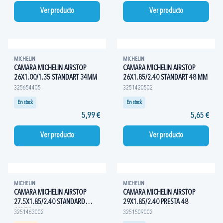
Ver producto
Ver producto
MICHELIN
MICHELIN
CAMARA MICHELIN AIRSTOP
CAMARA MICHELIN AIRSTOP
26X1.00/1.35 STANDART 34MM
26X1.85/2.40 STANDART 48 MM
325654405
3251420502
En stock
En stock
5,99 €
5,65 €
Ver producto
Ver producto
MICHELIN
MICHELIN
CAMARA MICHELIN AIRSTOP
CAMARA MICHELIN AIRSTOP
27.5X1.85/2.40 STANDARD
29X1.85/2.40 PRESTA 48
48MM
3251463002
3251509002