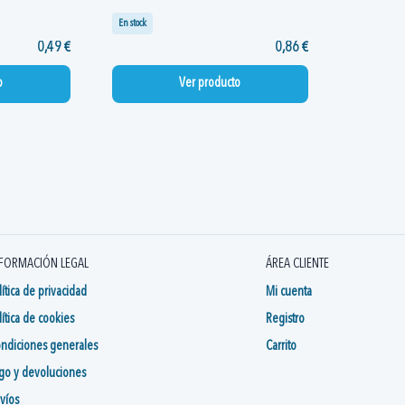
En stock
0,49 €
0,86 €
o
Ver producto
FORMACIÓN LEGAL
ÁREA CLIENTE
lítica de privacidad
Mi cuenta
lítica de cookies
Registro
ndiciones generales
Carrito
go y devoluciones
víos