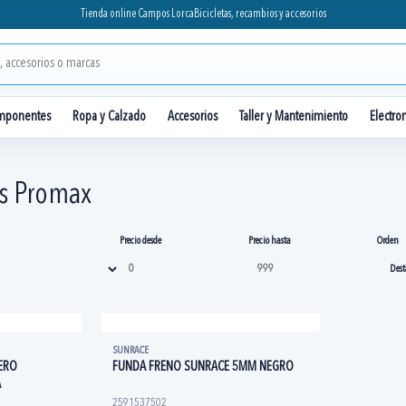
Tienda online Campos Lorca
Bicicletas, recambios y accesorios
mponentes
Ropa y Calzado
Accesorios
Taller y Mantenimiento
Electro
s Promax
Precio desde
Precio hasta
Orden
SUNRACE
ERO
FUNDA FRENO SUNRACE 5MM NEGRO
A
2591537502