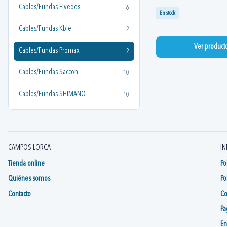
Cables/Fundas Elvedes
6
En stock
Cables/Fundas Kble
2
Ver product
Cables/Fundas Promax
2
Cables/Fundas Saccon
10
Cables/Fundas SHIMANO
10
CAMPOS LORCA
IN
Tienda online
Po
Quiénes somos
Po
Contacto
Co
Pa
En