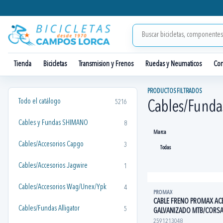
Tienda
Bicicletas
Transmision y Frenos
Ruedas y Neumaticos
Co
PRODUCTOS FILTRADOS
Todo el catálogo
5216
Cables/Funda
Cables y Fundas SHIMANO
8
Marca
Cables/Accesorios Capgo
3
Cables/Accesorios Jagwire
1
Cables/Accesorios Wag/Unex/Ypk
4
PROMAX
CABLE FRENO PROMAX AC
Cables/Fundas Alligator
5
GALVANIZADO MTB/CORS
2591213048