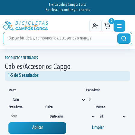
Tienda online Campos Lorca
Bicicletas, recambios y accesorios
0
PRODUCTOS FILTRADOS
Cables/Accesorios Capgo
1-5 de 5 resultados
Marca
Precio desde
Precio hasta
Orden
Mostrar
Aplicar
Limpiar