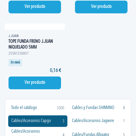
Ver producto
Ver producto
J.JUAN
TOPE FUNDA FRENO J.JUAN
NIQUELADO 5MM
255A1230807
En stock
0,16 €
Ver producto
Todo el catálogo
Cables y Fundas SHIMANO
5200
8
Cables/Accesorios Capgo
Cables/Accesorios Jagwire
3
1
Cables/Accesorios
Cables/Fundas Alligator
4
5