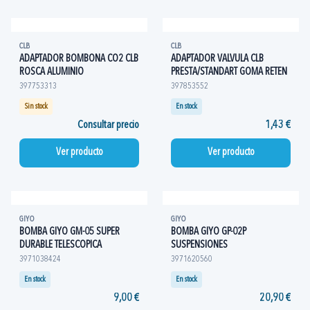
CLB
CLB
ADAPTADOR BOMBONA CO2 CLB
ADAPTADOR VALVULA CLB
ROSCA ALUMINIO
PRESTA/STANDART GOMA RETEN
397753313
397853552
Sin stock
En stock
Consultar precio
1,43 €
Ver producto
Ver producto
GIYO
GIYO
BOMBA GIYO GM-05 SUPER
BOMBA GIYO GP-02P
DURABLE TELESCOPICA
SUSPENSIONES
3971038424
3971620560
En stock
En stock
9,00 €
20,90 €