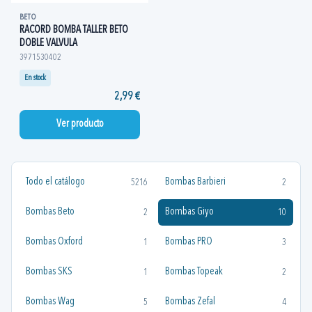
BETO
RACORD BOMBA TALLER BETO
DOBLE VALVULA
3971530402
En stock
2,99 €
Ver producto
Todo el catálogo
Bombas Barbieri
5216
2
Bombas Beto
Bombas Giyo
2
10
Bombas Oxford
Bombas PRO
1
3
Bombas SKS
Bombas Topeak
1
2
Bombas Wag
Bombas Zefal
5
4