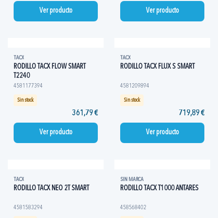
Ver producto
Ver producto
TACX
TACX
RODILLO TACX FLOW SMART
RODILLO TACX FLUX S SMART
T2240
4581177394
4581209894
Sin stock
Sin stock
361,79 €
719,89 €
Ver producto
Ver producto
TACX
SIN MARCA
RODILLO TACX NEO 2T SMART
RODILLO TACX T1000 ANTARES
4581583294
458568402