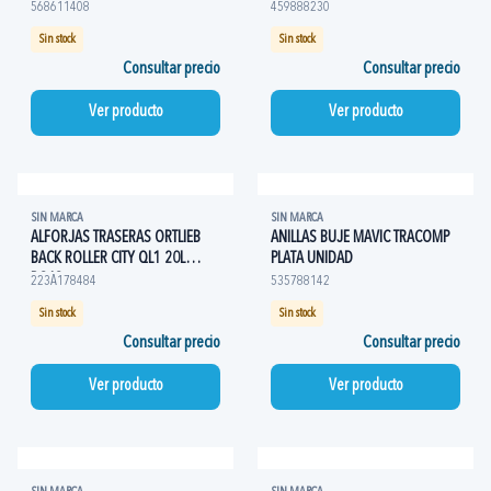
568611408
459888230
Sin stock
Sin stock
Consultar precio
Consultar precio
Ver producto
Ver producto
SIN MARCA
SIN MARCA
ALFORJAS TRASERAS ORTLIEB
ANILLAS BUJE MAVIC TRACOMP
BACK ROLLER CITY QL1 20L
PLATA UNIDAD
ROJO
223A178484
535788142
Sin stock
Sin stock
Consultar precio
Consultar precio
Ver producto
Ver producto