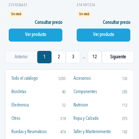
2151036631
2141491216
Sin stock
Sin stock
Consultar precio
Consultar precio
Ver producto
Ver producto
Anterior
1
2
3
...
12
Siguiente
Todo el catálogo
Accesorios
5200
136
Bicicletas
Componentes
80
285
Electronica
Nutricion
52
112
Otros
Ropa y Calzado
318
295
Ruedas y Neumaticos
Taller y Mantenimiento
474
142