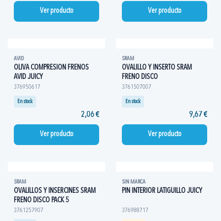
Ver producto
Ver producto
AVID
SRAM
OLIVA COMPRESION FRENOS
OVALILLO Y INSERTO SRAM
AVID JUICY
FRENO DISCO
376950617
3761507007
En stock
En stock
2,06 €
9,67 €
Ver producto
Ver producto
SRAM
SIN MARCA
OVALILLOS Y INSERCINES SRAM
PIN INTERIOR LATIGUILLO JUICY
FRENO DISCO PACK 5
3761257907
376988717