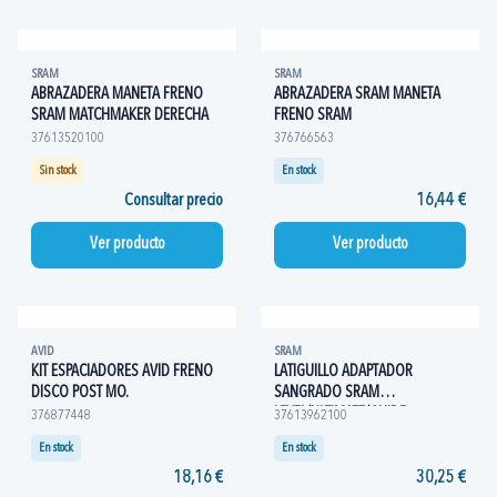
SRAM
SRAM
ABRAZADERA MANETA FRENO
ABRAZADERA SRAM MANETA
SRAM MATCHMAKER DERECHA
FRENO SRAM
37613520100
376766563
Sin stock
En stock
Consultar precio
16,44 €
Ver producto
Ver producto
AVID
SRAM
KIT ESPACIADORES AVID FRENO
LATIGUILLO ADAPTADOR
DISCO POST MO.
SANGRADO SRAM
LEVEL/ULTIMATE/GUIDE
376877448
37613962100
En stock
En stock
18,16 €
30,25 €