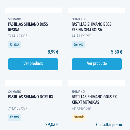
SHIMANO
SHIMANO
PASTILLAS SHIMANO B05S
PASTILLAS SHIMANO B05S
RESINA
RESINA OEM BOLSA
741A1423005
741A1398897
En stock
En stock
8,99 €
5,80 €
Ver producto
Ver producto
SHIMANO
SHIMANO
PASTILLAS SHIMANO D03S-RX
PASTILLAS SHIMANO G04S-RX
XTR/XT METALICAS
741A1557397
741A1461048
En stock
Sin stock
29,03 €
Consultar precio