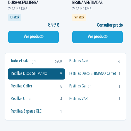
DURA-ACE/ULTEGRA
RESINA VENTILADAS
741A1481368
741A1444248
En stock
Sin stock
8,99 €
Consultar precio
Ver producto
Ver producto
Todo el catálogo
Pastillas Avid
5200
6
Pastillas Disco SHIMANO
Pastillas Disco SHIMANO Carret
9
1
Pastillas Galfer
Pastillas Galfer
8
1
Pastillas Union
Pastillas VAR
4
1
Pastillas/Zapatas XLC
1