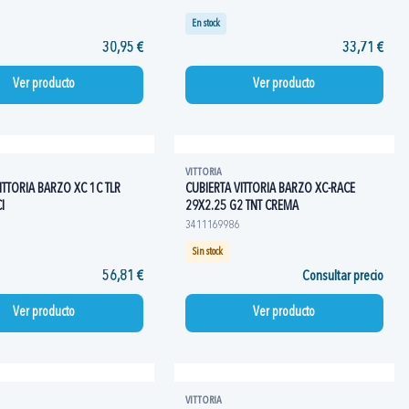
En stock
30,95 €
33,71 €
Ver producto
Ver producto
VITTORIA
ITTORIA BARZO XC 1C TLR
CUBIERTA VITTORIA BARZO XC-RACE
I
29X2.25 G2 TNT CREMA
3411169986
Sin stock
56,81 €
Consultar precio
Ver producto
Ver producto
VITTORIA