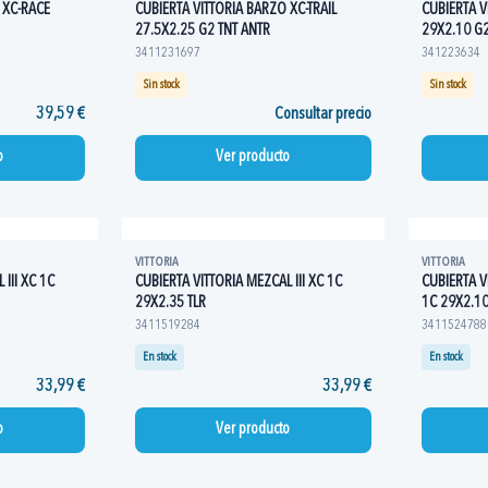
 XC-RACE
CUBIERTA VITTORIA BARZO XC-TRAIL
CUBIERTA V
27.5X2.25 G2 TNT ANTR
29X2.10 G2
3411231697
341223634
Sin stock
Sin stock
39,59 €
Consultar precio
o
Ver producto
VITTORIA
VITTORIA
III XC 1C
CUBIERTA VITTORIA MEZCAL III XC 1C
CUBIERTA V
29X2.35 TLR
1C 29X2.10
3411519284
3411524788
En stock
En stock
33,99 €
33,99 €
o
Ver producto