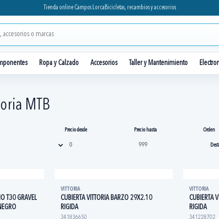
Tienda online Campos Lorca
Bicicletas, recambios y accesorios
mponentes
Ropa y Calzado
Accesorios
Taller y Mantenimiento
Electro
toria MTB
Precio desde
Precio hasta
Orden
VITTORIA
VITTORIA
NO T30 GRAVEL
CUBIERTA VITTORIA BARZO 29X2.10
CUBIERTA V
 NEGRO
RIGIDA
RIGIDA
341836650
341228702