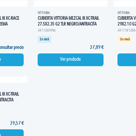
VITTORIA
VITTORIA
 III XC-RACE
CUBIERTA VITTORIA MEZCAL III XC-TRAIL
CUBIERTA VI
REMA
27.5X2.35 G2 TLR NEGRO/ANTRACITA
29X2.10 G
3411260986
3411181286
En stock
Sin stock
nsultar precio
37,89 €
o
Ver producto
III XC-TRAIL
NTRACITA
39,57 €
o