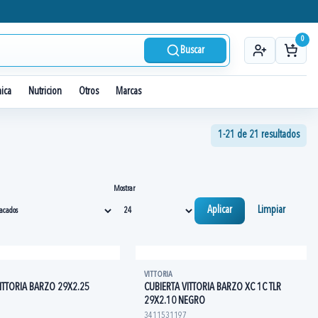
0
Buscar
nica
Nutricion
Otros
Marcas
1-21 de 21 resultados
Mostrar
Aplicar
Limpiar
VITTORIA
ITTORIA BARZO 29X2.25
CUBIERTA VITTORIA BARZO XC 1C TLR
29X2.10 NEGRO
3411531197