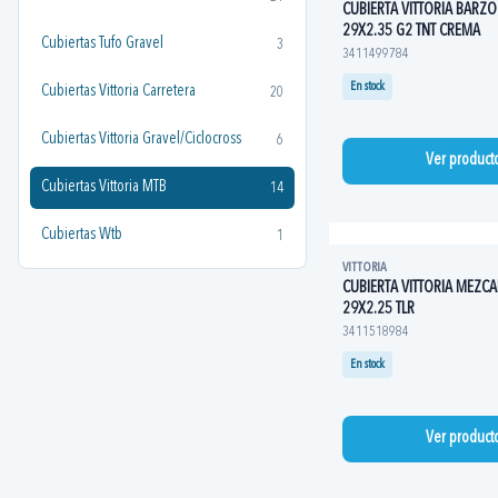
CUBIERTA VITTORIA BARZO
29X2.35 G2 TNT CREMA
Cubiertas Tufo Gravel
3
3411499784
En stock
Cubiertas Vittoria Carretera
20
Cubiertas Vittoria Gravel/Ciclocross
6
Ver product
Cubiertas Vittoria MTB
14
Cubiertas Wtb
1
VITTORIA
CUBIERTA VITTORIA MEZCAL 
29X2.25 TLR
3411518984
En stock
Ver product