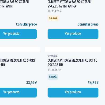
ITTORIA BARZO XC-TRAIL
CUBIERTA VITTORIA BARZO XC-TRAIL
 TNT ANTR
29X2.25 G2 TNT ANTRA
3411140934
Sin stock
Consultar precio
Consultar precio
Ver producto
Ver producto
VITTORIA
ITTORIA MEZCAL III XC SPORT
CUBIERTA VITTORIA MEZCAL III XC UCI 1C
 TLR
29X2.35 TLR
3411586784
En stock
33,99 €
56,81 €
Ver producto
Ver producto