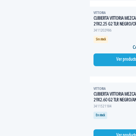
VITTORIA
CUBIERTA VITTORIA MEZCAL
29X2.25 G2 TLR NEGRO/C
3411202986
Sin stock
Co
Ver product
VITTORIA
CUBIERTA VITTORIA MEZCAL 
29X2.60 G2 TLR NEGRO/A
3411521184
En stock
Ver product