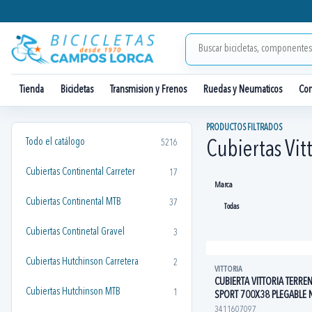
Tienda
Bicicletas
Transmision y Frenos
Ruedas y Neumaticos
Co
PRODUCTOS FILTRADOS
Todo el catálogo
5216
Cubiertas Vit
Cubiertas Continental Carreter
17
Marca
Cubiertas Continental MTB
37
Cubiertas Continetal Gravel
3
Cubiertas Hutchinson Carretera
2
VITTORIA
CUBIERTA VITTORIA TERRE
Cubiertas Hutchinson MTB
1
SPORT 700X38 PLEGABLE
3411607097