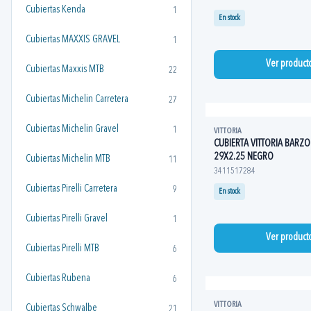
Cubiertas Kenda
1
En stock
Cubiertas MAXXIS GRAVEL
1
Ver product
Cubiertas Maxxis MTB
22
Cubiertas Michelin Carretera
27
Cubiertas Michelin Gravel
1
VITTORIA
CUBIERTA VITTORIA BARZO
29X2.25 NEGRO
Cubiertas Michelin MTB
11
3411517284
Cubiertas Pirelli Carretera
9
En stock
Cubiertas Pirelli Gravel
1
Ver product
Cubiertas Pirelli MTB
6
Cubiertas Rubena
6
VITTORIA
Cubiertas Schwalbe
21