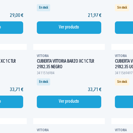
En stock
Sin stock
29,00 €
21,97 €
o
Ver producto
VITTORIA
VITTORIA
 XC 1C TLR
CUBIERTA VITTORIA BARZO XC 1C TLR
CUBIERTA V
29X2.35 NEGRO
29X2.35 UC
3411516984
3411569497
En stock
Sin stock
33,71 €
33,71 €
o
Ver producto
VITTORIA
VITTORIA