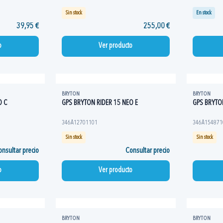
Sin stock
En stock
39,95 €
255,00 €
o
Ver producto
BRYTON
BRYTON
O C
GPS BRYTON RIDER 15 NEO E
GPS BRYTO
346A12701101
346A154871
Sin stock
Sin stock
nsultar precio
Consultar precio
o
Ver producto
BRYTON
BRYTON