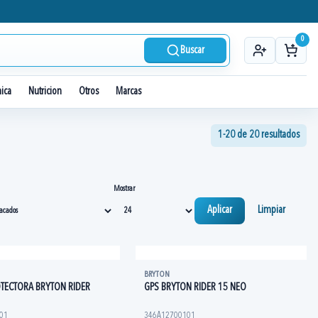
0
Buscar
nica
Nutricion
Otros
Marcas
1-20 de 20 resultados
Mostrar
Aplicar
Limpiar
BRYTON
TECTORA BRYTON RIDER
GPS BRYTON RIDER 15 NEO
01
346A12700101