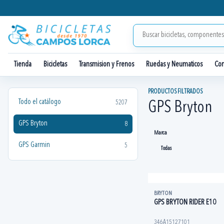
Tienda
Bicicletas
Transmision y Frenos
Ruedas y Neumaticos
Co
PRODUCTOS FILTRADOS
Todo el catálogo
5207
GPS Bryton
GPS Bryton
8
Marca
GPS Garmin
5
BRYTON
GPS BRYTON RIDER E10
346A15127101