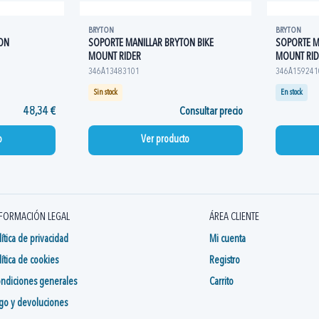
BRYTON
BRYTON
ON
SOPORTE MANILLAR BRYTON BIKE
SOPORTE M
MOUNT RIDER
MOUNT RID
346A13483101
346A159241
Sin stock
En stock
48,34 €
Consultar precio
o
Ver producto
FORMACIÓN LEGAL
ÁREA CLIENTE
lítica de privacidad
Mi cuenta
lítica de cookies
Registro
ndiciones generales
Carrito
go y devoluciones