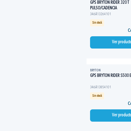
GPS BRYTON RIDER 320 T
PULSO/CADENCIA
346A13264101
Sin stock
Co
Ver product
BRYTON
GPS BRYTON RIDER S500 
346A13854101
Sin stock
Co
Ver product