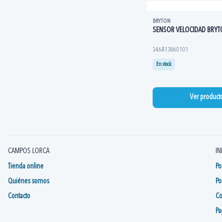
BRYTON
SENSOR VELOCIDAD BRYT
346A13860101
En stock
Ver product
CAMPOS LORCA
IN
Tienda online
Po
Quiénes somos
Po
Contacto
Co
Pa