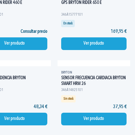
 RIDER 460 E
GPS BRYTON RIDER 650 E
01
346A15777101
En stock
Consultar precio
169,95 €
Ver producto
Ver producto
BRYTON
DENCIA BRYTON
SENSOR FRECUENCIA CARDIACA BRYTON
SMART HRM 26
01
346A14825101
Sin stock
48,34 €
37,95 €
Ver producto
Ver producto