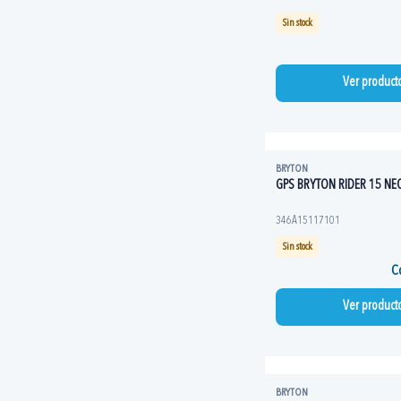
Sin stock
Ver product
BRYTON
GPS BRYTON RIDER 15 NE
346A15117101
Sin stock
Co
Ver product
BRYTON