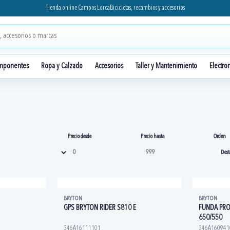
Tienda online Campos Lorca
Bicicletas, recambios y accesorios
mponentes
Ropa y Calzado
Accesorios
Taller y Mantenimiento
Electro
Precio desde
Precio hasta
Orden
BRYTON
BRYTON
GPS BRYTON RIDER S810 E
FUNDA PRO
650/550
346A16111101
346A160941