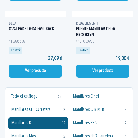
DEDA
DEDA ELEMENTI
OVAL PADS DEDA FAST BACK
PUENTE MANILLAR DEDA
BROOKLYN
415886608
4151050908
En stock
En stock
37,09 €
19,00 €
Ver producto
Ver producto
Todo el catálogo
Manillares Cinelli
5208
1
Manillares CLB Carretera
Manillares CLB MTB
3
3
Manillares Deda
Manillares FSA
12
7
Manillares Most
Manillares PRO Carretera
2
4