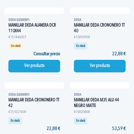
DEDA ELEMENTI
DEDA
MANILLAR DEDA ALANERA DCR
MANILLAR DEDA CRONONERO TT
110X44
40
4151446007
415850908
Sin stock
En stock
Consultar precio
22,88 €
Ver producto
Ver producto
DEDA ELEMENTI
DEDA
MANILLAR DEDA CRONONERO TT
MANILLAR DEDA M35 ALU 44
42
NEGRO MATTE
4151027608
415820808
En stock
En stock
22,88 €
53,59 €