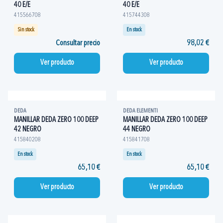
40 E/E
40 E/E
415566708
415744308
Sin stock
En stock
Consultar precio
98,02 €
Ver producto
Ver producto
DEDA
DEDA ELEMENTI
MANILLAR DEDA ZERO 100 DEEP
MANILLAR DEDA ZERO 100 DEEP
42 NEGRO
44 NEGRO
415840208
415841708
En stock
En stock
65,10 €
65,10 €
Ver producto
Ver producto