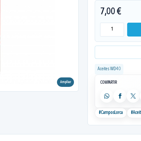
7,00 €
Aceites WD40
Ampliar
COMPARTIR
WhatsApp
Facebook
X
#
CamposLorca
#
Acei