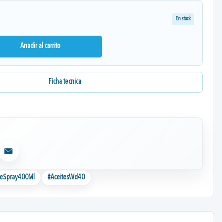
En stock
Anadir al carrito
Ficha tecnica
Email
teSpray400Ml
#
AceitesWd40