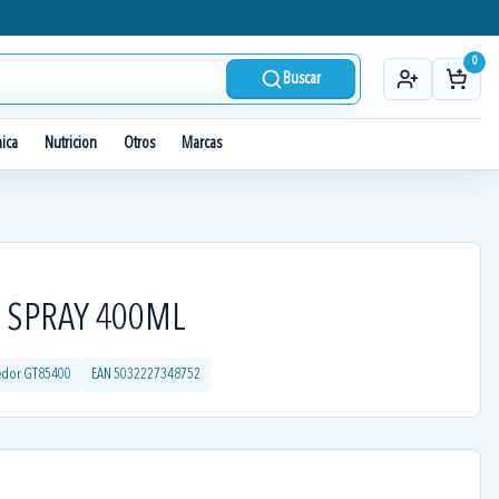
0
Buscar
nica
Nutricion
Otros
Marcas
5 SPRAY 400ML
edor
GT85400
EAN
5032227348752