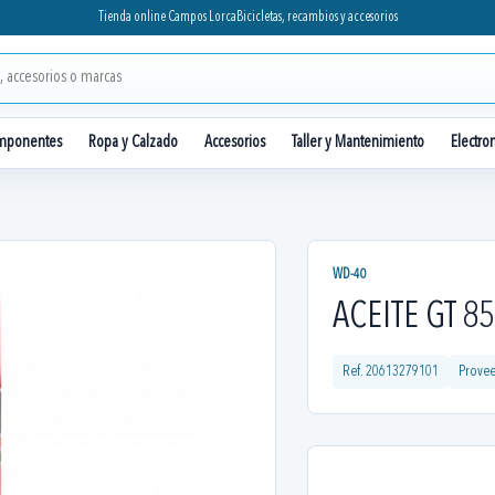
Tienda online Campos Lorca
Bicicletas, recambios y accesorios
mponentes
Ropa y Calzado
Accesorios
Taller y Mantenimiento
Electro
WD-40
ACEITE GT 8
Ref.
20613279101
Prove