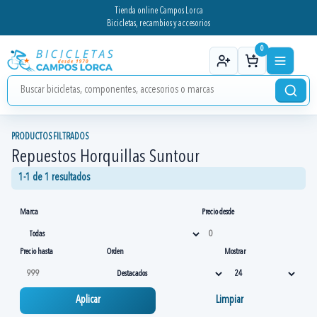
Tienda online Campos Lorca
Bicicletas, recambios y accesorios
0
PRODUCTOS FILTRADOS
Repuestos Horquillas Suntour
1-1 de 1 resultados
Marca
Precio desde
Precio hasta
Orden
Mostrar
Aplicar
Limpiar