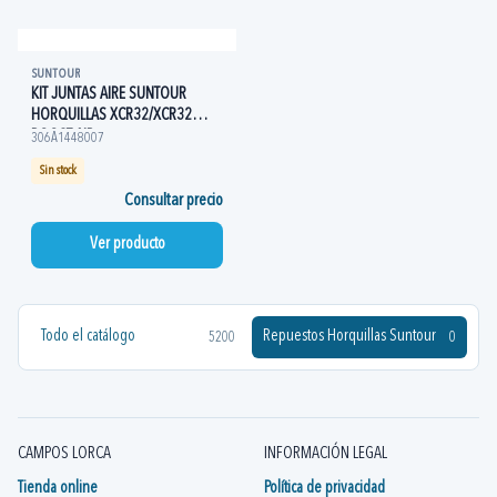
SUNTOUR
KIT JUNTAS AIRE SUNTOUR
HORQUILLAS XCR32/XCR32
BOOST AIR
306A1448007
Sin stock
Consultar precio
Ver producto
Todo el catálogo
Repuestos Horquillas Suntour
5200
0
CAMPOS LORCA
INFORMACIÓN LEGAL
Tienda online
Política de privacidad