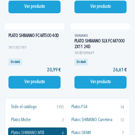
Ver producto
Ver producto
PLATO SHIMANO FC-MT500 40D
SHIMANO
PLATO SHIMANO SLX FC-M7000
2X11 24D
7411701197
741B1599697
En stock
En stock
20,99 €
26,61 €
Ver producto
Ver producto
Todo el catálogo
Platos FSA
5195
14
Platos Miche
Platos SHIMANO Carretera
2
13
Platos SHIMANO MTB
Platos SRAM
6
7