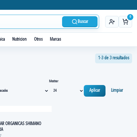
0
Buscar
nica
Nutricion
Otros
Marcas
1-3 de 3 resultados
Mostrar
Aplicar
Limpiar
 VAR ORGANICAS SHIMANO
RA
7