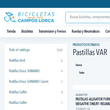
Tienda
Bicicletas
Transmision y Frenos
Ruedas y Neumaticos
Co
PRODUCTOS FILTRADOS
Todo el catálogo
5245
Pastillas VAR
Pastillas Avid
6
Marca
Pastillas Disco SHIMANO
9
Pastillas Disco SHIMANO Carret
1
Pastillas Galfer
8
ALLIGATOR
PASTILLAS ALLIGATOR FO
Pastillas Galfer
1
MEGA/THE ONE/R1 RELIAB
376A889176