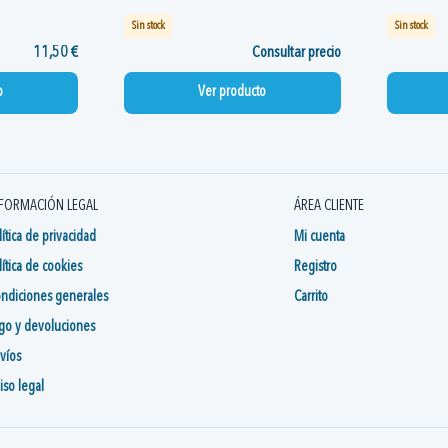
Sin stock
Sin stock
11,50 €
Consultar precio
o
Ver producto
FORMACIÓN LEGAL
ÁREA CLIENTE
lítica de privacidad
Mi cuenta
lítica de cookies
Registro
ndiciones generales
Carrito
go y devoluciones
víos
iso legal