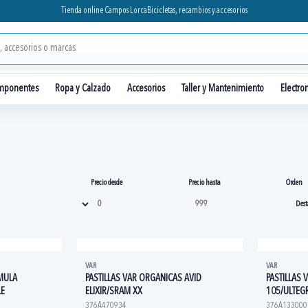
Tienda online Campos Lorca
Bicicletas, recambios y accesorios
mponentes
Ropa y Calzado
Accesorios
Taller y Mantenimiento
Electro
Precio desde
Precio hasta
Orden
VAR
VAR
RMULA
PASTILLAS VAR ORGANICAS AVID
PASTILLAS
LE
ELIXIR/SRAM XX
105/ULTEG
376A470934
376A133000