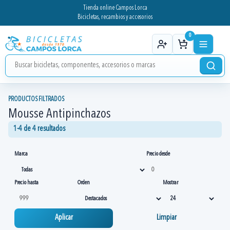
Tienda online Campos Lorca
Bicicletas, recambios y accesorios
0
PRODUCTOS FILTRADOS
Mousse Antipinchazos
1-4 de 4 resultados
Marca
Precio desde
Precio hasta
Orden
Mostrar
Aplicar
Limpiar