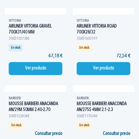
VITTORIA
VITTORIA
AIRLINER VITTORIA GRAVEL
AIRLINER VITTORIA ROAD
700X31/40 MM
700X28/32
358D1207386
358D1600197
En stock
Sin stock
47,18 €
72,54 €
Ver producto
Ver producto
BARBIERI
BARBIERI
MOUSSE BARBIERI ANACANDA
MOUSSE BARBIERI ANACONDA
AN/29M 50MM 2.40-2.70
AN/275S 4MM 2.1-2.3
358D1228348
358D1170248
Sin stock
Sin stock
Consultar precio
Consultar precio