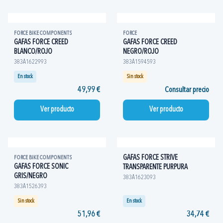
FORCE BIKE COMPONENTS
FORCE
GAFAS FORCE CREED
GAFAS FORCE CREED
BLANCO/ROJO
NEGRO/ROJO
383A1622993
383A1594593
En stock
Sin stock
49,99 €
Consultar precio
Ver producto
Ver producto
GAFAS FORCE STRIVE
FORCE BIKE COMPONENTS
GAFAS FORCE SONIC
TRANSPARENTE PURPURA
GRIS/NEGRO
383A1623093
383A1526393
Sin stock
En stock
51,96 €
34,74 €