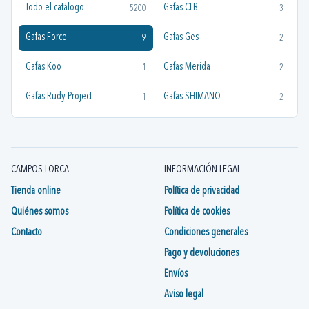
Todo el catálogo
Gafas CLB
5200
3
Gafas Force
Gafas Ges
9
2
Gafas Koo
Gafas Merida
1
2
Gafas Rudy Project
Gafas SHIMANO
1
2
CAMPOS LORCA
INFORMACIÓN LEGAL
Tienda online
Política de privacidad
Quiénes somos
Política de cookies
Contacto
Condiciones generales
Pago y devoluciones
Envíos
Aviso legal