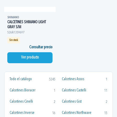
SHIMANO
CALCETINES SHIMANO LIGHT
GRAY S/M
526A1359697
Sin stock
Consultar precio
Ver producto
Todo el catálogo
Calcetines Assos
5245
1
Calcetines Bioracer
Calcetines Castelli
1
11
Calcetines Cinelli
Calcetines Gist
2
2
Calcetines Inverse
Calcetines Northwave
16
15