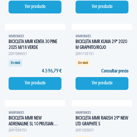
Ver producto
Ver producto
MMR BIKES
MMR BIKES
BICICLETA MMR KENTA 30 PINE
BICICLETA MMR KUMA 29" 2020
2025 M/18 VERDE
M GRAPHITO/ROJO
2091589651
2091135151
En stock
Sin stock
4.596,79 €
Consultar precio
Ver producto
Ver producto
MMR BIKES
MMR BIKES
BICICLETA MMR NEW
BICICLETA MMR RAKISH 29" NEW
ADRENALINE SL 10 PRUSIAN
LTD GRAPHITE S
2025 L
2091559751
2091355051