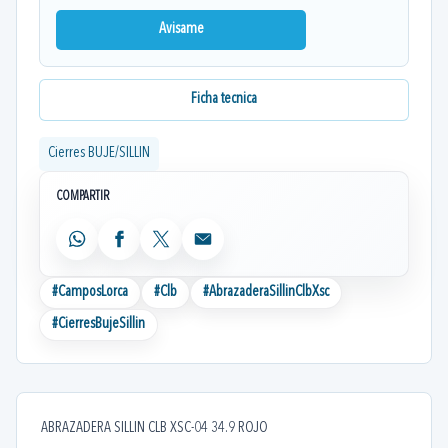
Avisame
Ficha tecnica
Cierres BUJE/SILLIN
COMPARTIR
WhatsApp
Facebook
X
Email
#
CamposLorca
#
Clb
#
AbrazaderaSillinClbXsc
#
CierresBujeSillin
ABRAZADERA SILLIN CLB XSC-04 34.9 ROJO