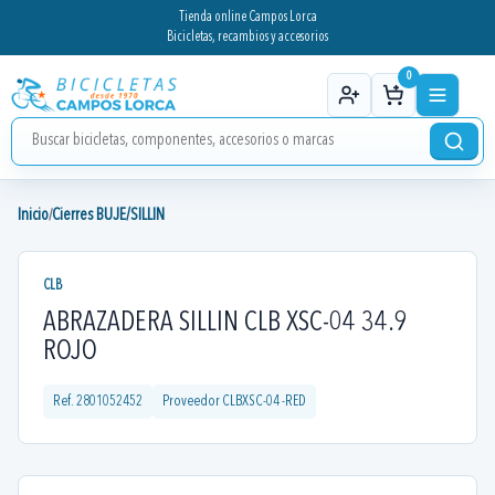
Tienda online Campos Lorca
Bicicletas, recambios y accesorios
0
Inicio
Cierres BUJE/SILLIN
/
CLB
ABRAZADERA SILLIN CLB XSC-04 34.9
ROJO
Ref.
2801052452
Proveedor
CLBXSC-04 -RED