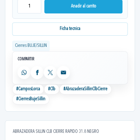
Anadir al carrito
Ficha tecnica
Cierres BUJE/SILLIN
COMPARTIR
WhatsApp
Facebook
X
Email
#
CamposLorca
#
Clb
#
AbrazaderaSillinClbCierre
#
CierresBujeSillin
ABRAZADERA SILLIN CLB CIERRE RAPIDO 31.8 NEGRO