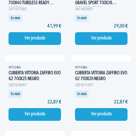
700X40 TUBELESS READY
GRAVEL SPORT 700X38
MARRON
PLEGABLE NEGRO
3371577245
3411607097
En stock
En stock
41,99 €
29,00 €
Ver producto
Ver producto
VITTORIA
VITTORIA
CUBIERTA VITTORIA ZAFFIRO EVO
CUBIERTA VITTORIA ZAFFIRO EVO
G2 700X25 NEGRO
G2 700X28 NEGRO
3201618497
3201611297
En stock
En stock
22,87 €
22,87 €
Ver producto
Ver producto