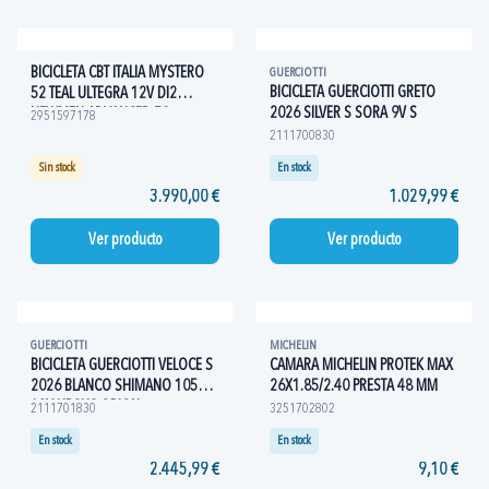
BICICLETA CBT ITALIA MYSTERO
GUERCIOTTI
BICICLETA GUERCIOTTI GRETO
52 TEAL ULTEGRA 12V DI2
2026 SILVER S SORA 9V S
NEWMEN ADVANCED 50
2951597178
2111700830
Sin stock
En stock
3.990,00 €
1.029,99 €
Ver producto
Ver producto
GUERCIOTTI
MICHELIN
BICICLETA GUERCIOTTI VELOCE S
CAMARA MICHELIN PROTEK MAX
2026 BLANCO SHIMANO 105
26X1.85/2.40 PRESTA 48 MM
12V URSUS ORION
2111701830
3251702802
En stock
En stock
2.445,99 €
9,10 €