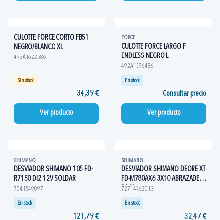
CULOTTE FORCE CORTO FB51
FORCE
CULOTTE FORCE LARGO F
NEGRO/BLANCO XL
ENDLESS NEGRO L
492A1622586
492A1596486
Sin stock
En stock
34,39 €
Consultar precio
Ver producto
Ver producto
SHIMANO
SHIMANO
DESVIADOR SHIMANO 105 FD-
DESVIADOR SHIMANO DEORE XT
R7150 DI2 12V SOLDAR
FD-M780AX6 3X10 ABRAZADERA
BAJA
7041549097
72714762013
En stock
En stock
121,79 €
32,47 €