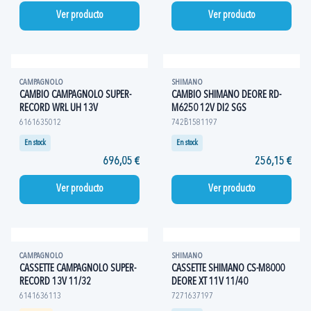
Ver producto
Ver producto
CAMPAGNOLO
SHIMANO
CAMBIO CAMPAGNOLO SUPER-
CAMBIO SHIMANO DEORE RD-
RECORD WRL UH 13V
M6250 12V DI2 SGS
6161635012
742B1581197
En stock
En stock
696,05 €
256,15 €
Ver producto
Ver producto
CAMPAGNOLO
SHIMANO
CASSETTE CAMPAGNOLO SUPER-
CASSETTE SHIMANO CS-M8000
RECORD 13V 11/32
DEORE XT 11V 11/40
6141636113
7271637197