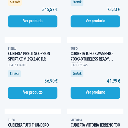
Sin stock
En stock
345,57 €
73,33 €
Ver producto
Ver producto
PIRELLI
TUFO
CUBIERTA PIRELLI SCORPION
CUBIERTA TUFO SWAMPERO
SPORT XC M 29X2.40 TLR
700X40 TUBELESS READY
NEGRO
33416114101
3371575245
En stock
En stock
56,90 €
41,99 €
Ver producto
Ver producto
TUFO
VITTORIA
CUBIERTA TUFO THUNDERO
CUBIERTA VITTORIA TERRENO T30