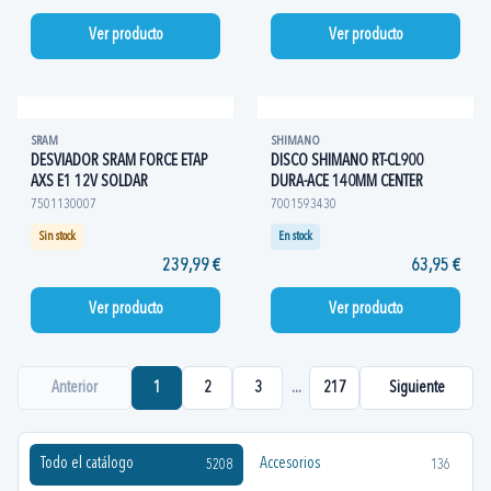
Ver producto
Ver producto
SRAM
SHIMANO
DESVIADOR SRAM FORCE ETAP
DISCO SHIMANO RT-CL900
AXS E1 12V SOLDAR
DURA-ACE 140MM CENTER
7501130007
7001593430
Sin stock
En stock
239,99 €
63,95 €
Ver producto
Ver producto
Anterior
1
2
3
...
217
Siguiente
Todo el catálogo
Accesorios
5208
136