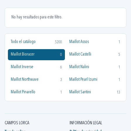
No hay resultados para este filtro.
Todo el catálogo
Maillot Assos
5200
1
Maillot Bioracer
Maillot Castelli
0
5
Maillot Inverse
Maillot Nalini
6
1
Maillot Northwave
Maillot Pearl Izumi
3
1
Maillot Pinarello
Maillot Santini
1
13
CAMPOS LORCA
INFORMACIÓN LEGAL